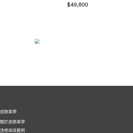
$
49,800
皮飾美學
關於皮飾美學
洗修染改範例