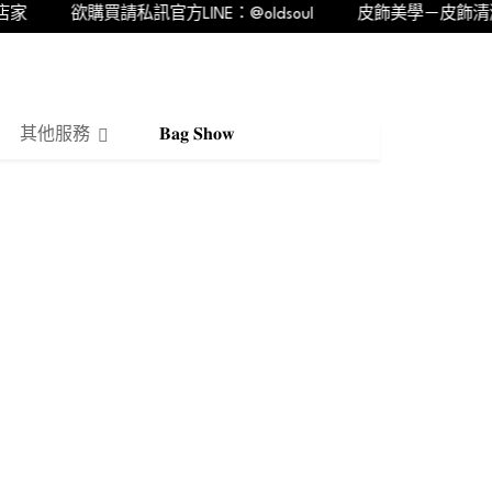
家
欲購買請私訊官方LINE：@oldsoul
皮飾美學－皮飾清潔
其他服務
𝐁𝐚𝐠 𝐒𝐡𝐨𝐰