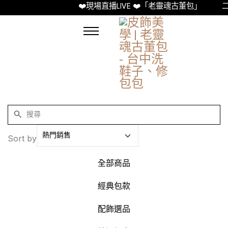
❤️現場直播LIVE ❤️「老靈魂古董包」
二
Sort by
全部商品
經典包款
配飾選品