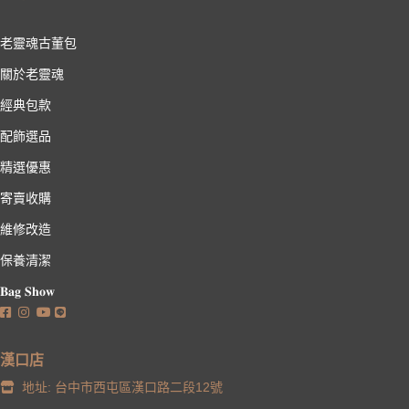
老靈魂古董包
關於老靈魂
經典包款
配飾選品
精選優惠
寄賣收購
維修改造
保養清潔
𝐁𝐚𝐠 𝐒𝐡𝐨𝐰
漢口店
地址: 台中市西屯區漢口路二段12號