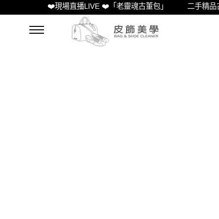
❤️現場直播LIVE ❤️「老靈魂古董包」
二手精品古董
Lars 精品小教室
Lars Boutique Classroom
首頁
Lars 精品小教室
香奈兒第一家店的傳奇故事：Coco Chanel 如何
顛覆時尚世界？