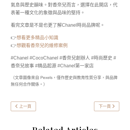
氣息與歷史韻味。對香奈兒而言，選擇在此開店，代
表著一種文化的象徵與品味的堅持。
看完文章是不是也更了解Chanel時尚品牌呢。
👉
想看更多精品小知識
👉
想觀看香奈兒的維修案例
#Chanel #CocoChanel #香奈兒創辦人 #時尚歷史 #
香奈兒故事 #精品起源 #Chanel第一家店
（文章圖像來自 Pexels，僅作歷史與教育性質分享，與品牌
無任何合作關係。）
上一篇文章: 包包鍍膜真的有用嗎？｜效果實測大公開
下一篇文章: 什
上一頁
下一頁
Related Articles