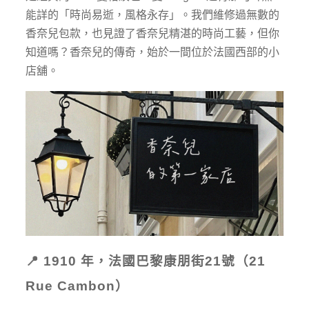
能詳的「時尚易逝，風格永存」。我們維修過無數的
香奈兒包款，也見證了香奈兒精湛的時尚工藝，但你
知道嗎？香奈兒的傳奇，始於一間位於法國西部的小
店舖。
📍
1910
年，法國巴黎康朋街
21
號（
21
Rue Cambon
）