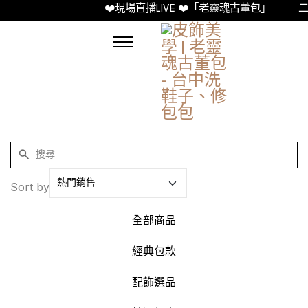
❤️現場直播LIVE ❤️「老靈魂古董包」
二
Sort by
全部商品
經典包款
配飾選品