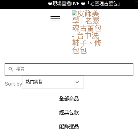
❤️現場直播LIVE ❤️「老靈魂古董包」
二
Sort by
全部商品
經典包款
配飾選品