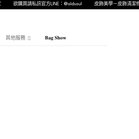
欲購買請私訊官方LINE：@oldsoul
皮飾美學－皮飾清潔修繕的
其他服務
𝐁𝐚𝐠 𝐒𝐡𝐨𝐰