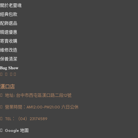
關於老靈魂
經典包款
配飾選品
精選優惠
寄賣收購
維修改造
保養清潔
𝐁𝐚𝐠 𝐒𝐡𝐨𝐰
漢口店
地址: 台中市西屯區漢口路二段12號
營業時間：AM12:00-PM21:00 六日公休
TEL：（04）23174589
Google 地圖