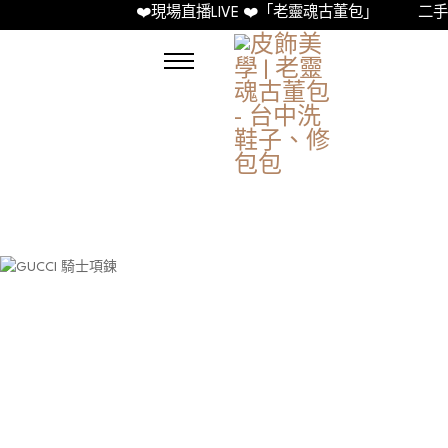
❤️現場直播LIVE ❤️「老靈魂古董包」
二手精