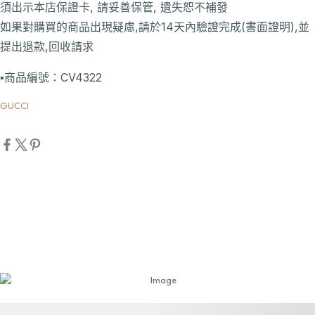
須出示本店保證卡, 請妥善保管, 遺失恕不補發
如果對購買的商品出現疑慮,請於14天內驗證完成(書面證明),並
提出退款,回收請求
▪️商品編號：CV4322
GUCCI
詳細資訊