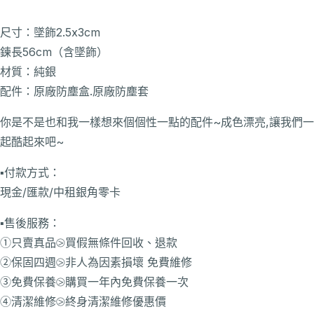
尺寸：墜飾2.5x3cm
鍊長56cm（含墜飾）
材質：純銀
配件：原廠防塵盒.原廠防塵套
你是不是也和我一樣想來個個性一點的配件~成色漂亮,讓我們一
起酷起來吧~
▪️付款方式：
現金/匯款/中租銀角零卡
▪️售後服務：
①只賣真品⧁買假無條件回收、退款
②保固四週⧁非人為因素損壞 免費維修
③免費保養⧁購買一年內免費保養一次
④清潔維修⧁終身清潔維修優惠價