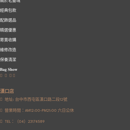
關於老靈魂
經典包款
配飾選品
精選優惠
寄賣收購
維修改造
保養清潔
𝐁𝐚𝐠 𝐒𝐡𝐨𝐰
漢口店
地址: 台中市西屯區漢口路二段12號
營業時間：AM12:00-PM21:00 六日公休
TEL：（04）23174589