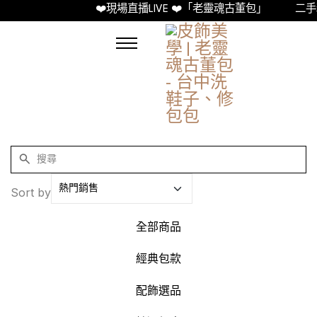
❤️現場直播LIVE ❤️「老靈魂古董包」
二手精
Sort by
全部商品
經典包款
配飾選品