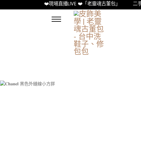
❤️現場直播LIVE ❤️「老靈魂古董包」
二手