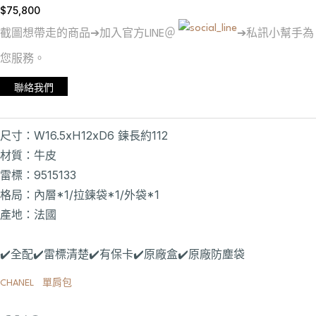
$
75,800
截圖想帶走的商品➔加入官方LINE＠
➔私訊小幫手為
您服務。
聯絡我們
尺寸：W16.5xH12xD6 鍊長約112
材質：牛皮
雷標：9515133
格局：內層*1/拉鍊袋*1/外袋*1
產地：法國
✔️全配✔️雷標清楚✔️有保卡✔️原廠盒✔️原廠防塵袋
CHANEL
單肩包