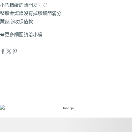
小巧精緻的熱門尺寸♡
整體金燦燦沒有掉鑽細節滿分
藏家必收保值款
❤️更多細圖請洽小編
詳細資訊