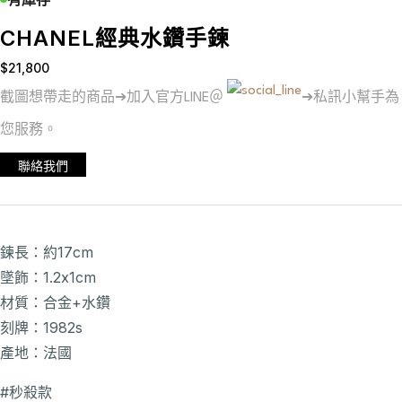
CHANEL經典水鑽手鍊
$
21,800
截圖想帶走的商品➔加入官方LINE＠
➔私訊小幫手為
您服務。
聯絡我們
鍊長：約17cm
墜飾：1.2x1cm
材質：合金+水鑽
刻牌：1982s
產地：法國
#秒殺款