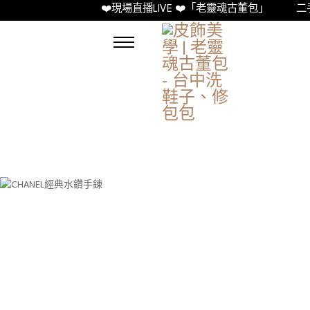
❤️現場直播LIVE ❤️「老靈魂古董包」
二手