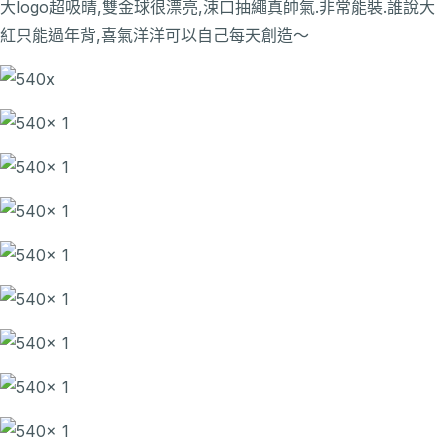
大logo超吸晴,雙金球很漂亮,涑口抽繩真帥氣.非常能裝.誰說大
紅只能過年背,喜氣洋洋可以自己每天創造～