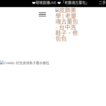
❤️現場直播LIVE ❤️「老靈魂古董包」
二手精