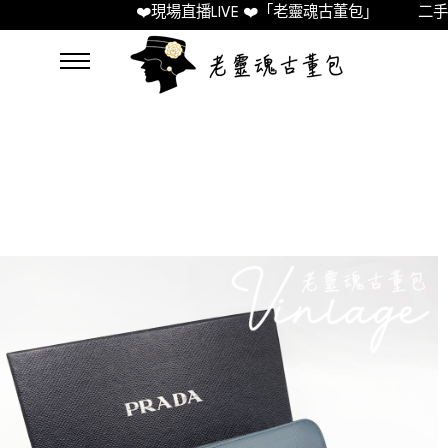
❤️現場直播LIVE ❤️「老靈魂古董包」
二手精