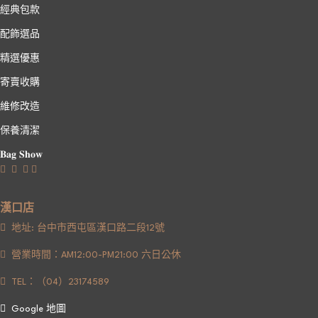
經典包款
配飾選品
精選優惠
寄賣收購
維修改造
保養清潔
𝐁𝐚𝐠 𝐒𝐡𝐨𝐰
漢口店
地址: 台中市西屯區漢口路二段12號
營業時間：AM12:00-PM21:00 六日公休
TEL：（04）23174589
Google 地圖