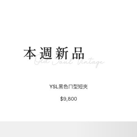
YSL黑色ㄇ型短夾
$
9,800
詳細資訊