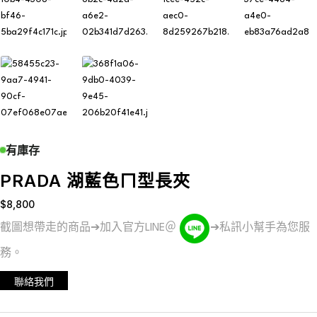
有庫存
PRADA 湖藍色ㄇ型長夾
$
8,800
截圖想帶走的商品➔加入官方LINE＠
➔私訊小幫手為您服
務。
聯絡我們