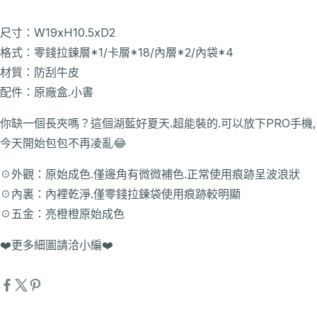
尺寸：W19xH10.5xD2
格式：零錢拉鍊層*1/卡層*18/內層*2/內袋*4
材質：防刮牛皮
配件：原廠盒.小書
你缺一個長夾嗎？這個湖藍好夏天.超能裝的.可以放下PRO手機,
今天開始包包不再凌亂😂
☉外觀：原始成色.僅邊角有微微補色.正常使用痕跡呈波浪狀
☉內裏：內裡乾淨.僅零錢拉鍊袋使用痕跡較明顯
☉五金：亮橙橙原始成色
❤️更多細圖請洽小編❤️