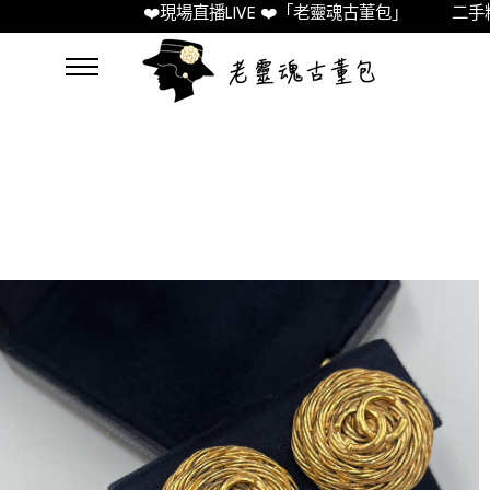
❤️現場直播LIVE ❤️「老靈魂古董包」
二手精