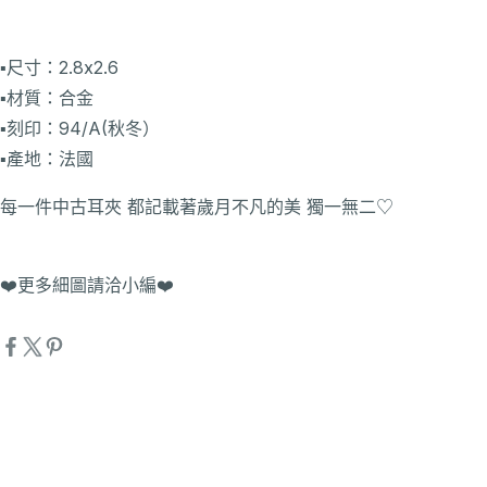
▪️尺寸：2.8x2.6
▪️材質：合金
▪️刻印：94/A(秋冬）
▪️產地：法國
每一件中古耳夾 都記載著歲月不凡的美 獨一無二♡
❤️更多細圖請洽小編❤️