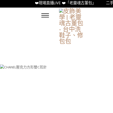
❤️現場直播LIVE ❤️「老靈魂古董包」
二手