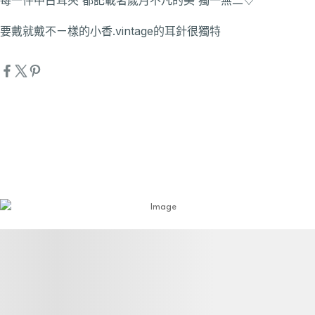
要戴就戴不ㄧ樣的小香.vintage的耳針很獨特
詳細資訊