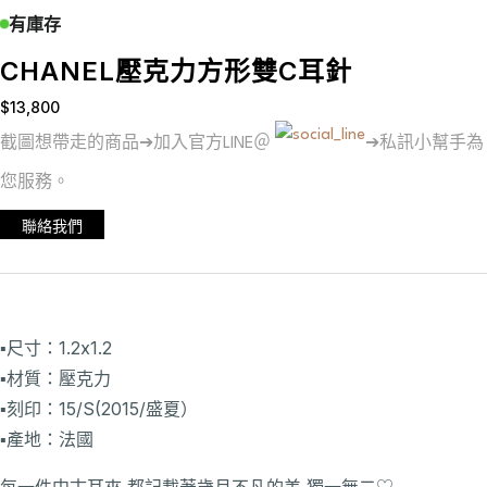
有庫存
CHANEL壓克力方形雙C耳針
$
13,800
截圖想帶走的商品➔加入官方LINE＠
➔私訊小幫手為
您服務。
聯絡我們
▪️尺寸：1.2x1.2
▪️材質：壓克力
▪️刻印：15/S(2015/盛夏）
▪️產地：法國
每一件中古耳夾 都記載著歲月不凡的美 獨一無二♡