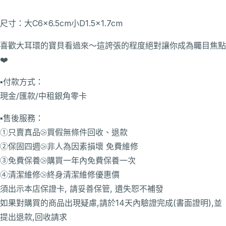
尺寸：大C6x6.5cm小D1.5x1.7cm
喜歡大耳環的寶貝看過來～這誇張的程度絕對讓你成為矚目焦點
❤️
▪️付款方式：
現金/匯款/中租銀角零卡
▪️售後服務：
①只賣真品⧁買假無條件回收、退款
②保固四週⧁非人為因素損壞 免費維修
③免費保養⧁購買一年內免費保養一次
④清潔維修⧁終身清潔維修優惠價
須出示本店保證卡, 請妥善保管, 遺失恕不補發
如果對購買的商品出現疑慮,請於14天內驗證完成(書面證明),並
提出退款,回收請求