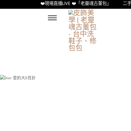
❤️現場直播LIVE ❤️「老靈魂古董包」
二手