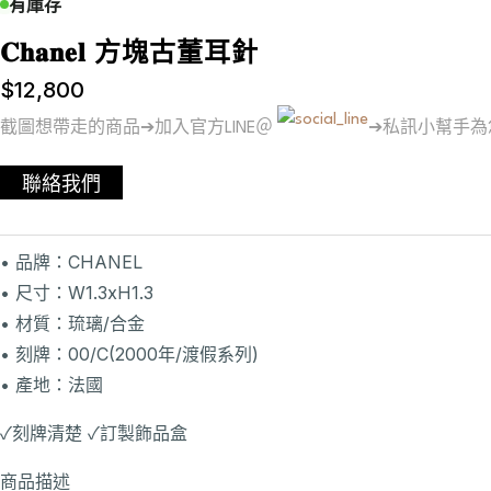
有庫存
𝐂𝐡𝐚𝐧𝐞𝐥 方塊古董耳針
$
12,800
截圖想帶走的商品➔加入官方LINE＠
➔私訊小幫手為
聯絡我們
• 品牌：CHANEL
• 尺寸：W1.3xH1.3
• 材質：琉璃/合金
• 刻牌：00/C(2000年/渡假系列)
• 產地：法國
✓刻牌清楚 ✓訂製飾品盒
商品描述