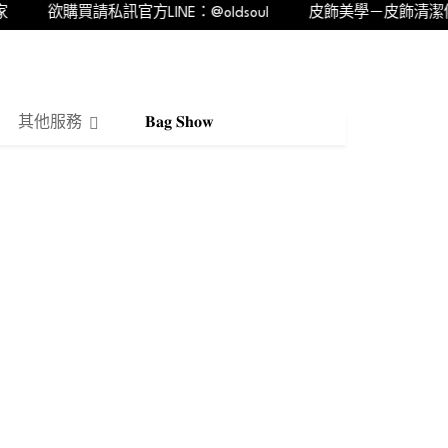
欲購買請私訊官方LINE：@oldsoul
皮飾美學－皮飾清潔修繕
其他服務
𝐁𝐚𝐠 𝐒𝐡𝐨𝐰