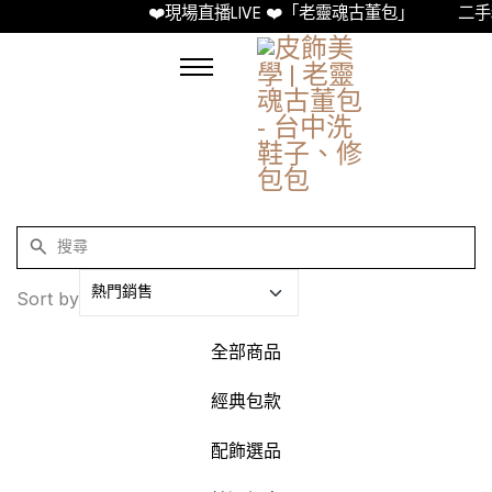
❤️現場直播LIVE ❤️「老靈魂古董包」
二手精
Sort by
全部商品
經典包款
配飾選品