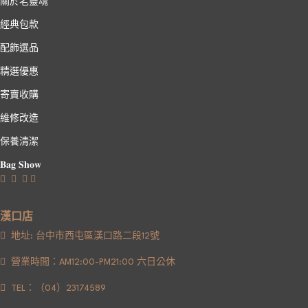
關於老靈魂
經典包款
配飾選品
精選優惠
寄賣收購
維修改造
保養清潔
𝐁𝐚𝐠 𝐒𝐡𝐨𝐰
漢口店
地址: 台中市西屯區漢口路二段12號
營業時間：AM12:00-PM21:00 六日公休
TEL：（04）23174589