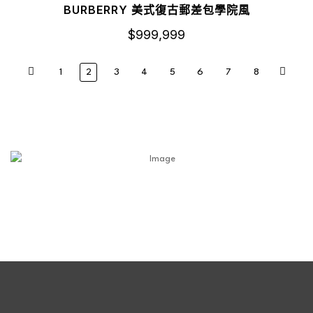
BURBERRY 美式復古郵差包學院風
$
999,999
1
2
3
4
5
6
7
8