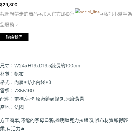
$
29,800
截圖想帶走的商品➔加入官方LINE＠
➔私訊小幫手為
您服務。
聯絡我們
尺寸：W24xH13xD13.5鍊長約100cm
材質：帆布
格式：內層*1/小內袋*3
雷標：7388160
配件：雷標.保卡.原廠鎖頭鑰匙.原廠背帶
產地：法國
方正簡單,時髦的字母塗鴉,透明壓克力拉鍊頭,帆布材質顯得輕
柔,有活力🔥