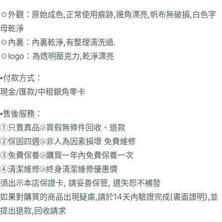
☉外觀：原始成色,正常使用痕跡,邊角漂亮,帆布無破損,白色字
母乾淨
☉內裏：內裏乾淨,有整理清洗過.
☉logo：為透明壓克力,乾淨漂亮
▪️付款方式：
現金/匯款/中租銀角零卡
▪️售後服務：
①只賣真品⧁買假無條件回收、退款
②保固四週⧁非人為因素損壞 免費維修
③免費保養⧁購買一年內免費保養一次
④清潔維修⧁終身清潔維修優惠價
須出示本店保證卡, 請妥善保管, 遺失恕不補發
如果對購買的商品出現疑慮,請於14天內驗證完成(書面證明),並
提出退款,回收請求