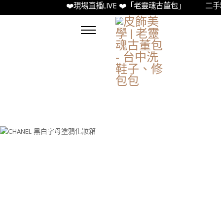
❤️現場直播LIVE ❤️「老靈魂古董包」
二手精