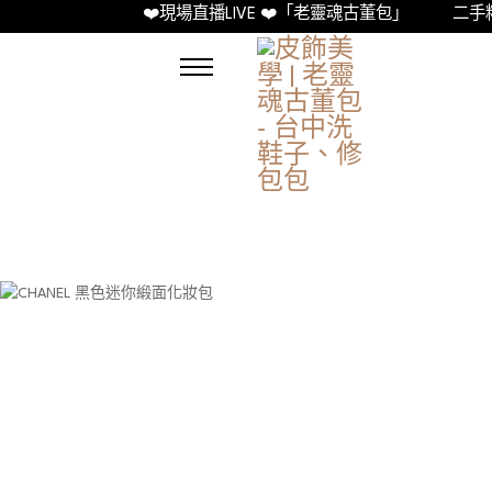
❤️現場直播LIVE ❤️「老靈魂古董包」
二手精