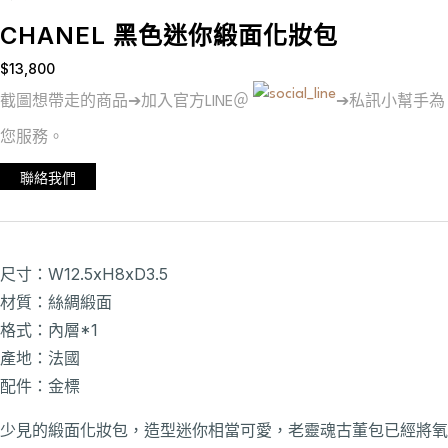
CHANEL 黑色迷你緞面化妝包
$
13,800
截圖想帶走的商品➔加入官方LINE＠
➔私訊小幫手為
您服務。
聯絡我們
尺寸：W12.5xH8xD3.5
材質：絲綢緞面
格式：內層*1
產地：法國
配件：金標
少見的緞面化妝包，造型迷你相當可愛，老靈魂古董包已經將氧