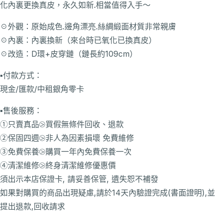
化內裏更換真皮，永久如新.相當值得入手～
☉外觀：原始成色.邊角漂亮.絲綢緞面材質非常親膚
☉內裏：內裏換新（來台時已氧化已換真皮）
☉改造：D環+皮穿鏈（鏈長約109cm）
▪️付款方式：
現金/匯款/中租銀角零卡
▪️售後服務：
①只賣真品⧁買假無條件回收、退款
②保固四週⧁非人為因素損壞 免費維修
③免費保養⧁購買一年內免費保養一次
④清潔維修⧁終身清潔維修優惠價
須出示本店保證卡, 請妥善保管, 遺失恕不補發
如果對購買的商品出現疑慮,請於14天內驗證完成(書面證明),並
提出退款,回收請求