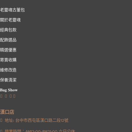
老靈魂古董包
關於老靈魂
經典包款
配飾選品
精選優惠
寄賣收購
維修改造
保養清潔
𝐁𝐚𝐠 𝐒𝐡𝐨𝐰
漢口店
地址: 台中市西屯區漢口路二段12號
營業時間：AM12:00-PM21:00 六日公休