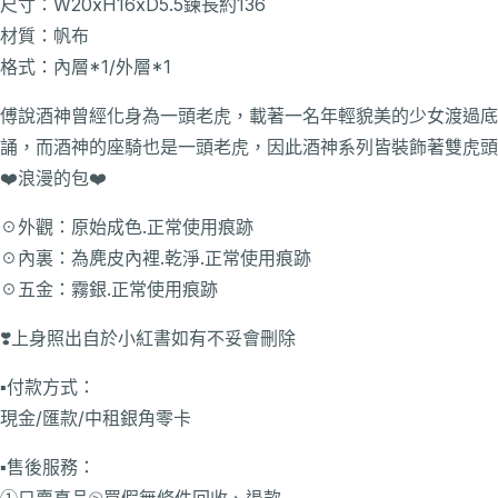
尺寸：W20xH16xD5.5鍊長約136
材質：帆布
格式：內層*1/外層*1
傅說酒神曾經化身為一頭老虎，載著一名年輕貌美的少女渡過底
誦，而酒神的座騎也是一頭老虎，因此酒神系列皆裝飾著雙虎頭
❤️浪漫的包❤️
☉外觀：原始成色.正常使用痕跡
☉內裏：為麂皮內裡.乾淨.正常使用痕跡
☉五金：霧銀.正常使用痕跡
❣️上身照出自於小紅書如有不妥會刪除
▪️付款方式：
現金/匯款/中租銀角零卡
▪️售後服務：
①只賣真品⧁買假無條件回收、退款