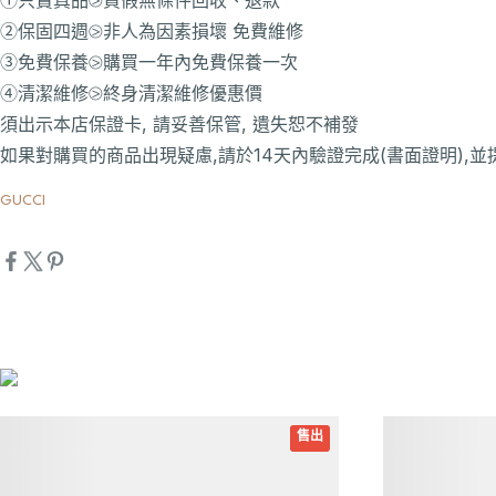
②保固四週⧁非人為因素損壞 免費維修
③免費保養⧁購買一年內免費保養一次
④清潔維修⧁終身清潔維修優惠價
須出示本店保證卡, 請妥善保管, 遺失恕不補發
如果對購買的商品出現疑慮,請於14天內驗證完成(書面證明),並
GUCCI
詳細資訊
詳細資訊