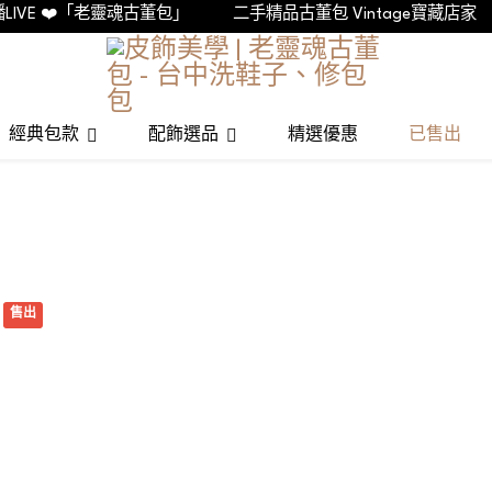
 ❤️「老靈魂古董包」
二手精品古董包 Vintage寶藏店家
欲
經典包款
配飾選品
精選優惠
已售出