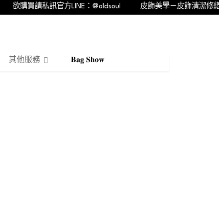
購買請私訊官方LINE：@oldsoul
皮飾美學－皮飾清潔修繕的專
其他服務
𝐁𝐚𝐠 𝐒𝐡𝐨𝐰