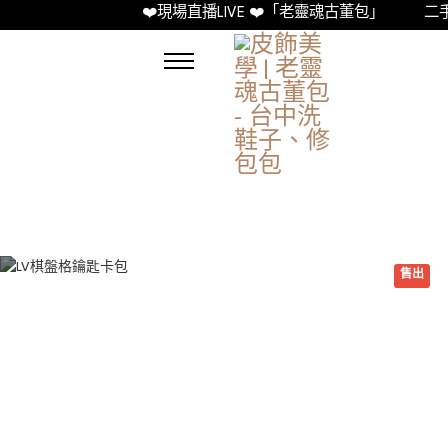
❤️現場直播LIVE ❤️「老靈魂古董包」
二手