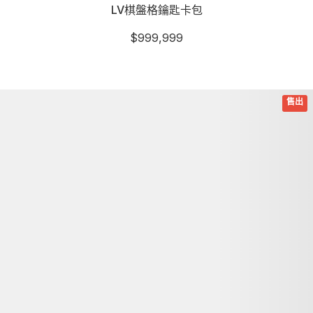
LV棋盤格鑰匙卡包
$
999,999
詳細資訊