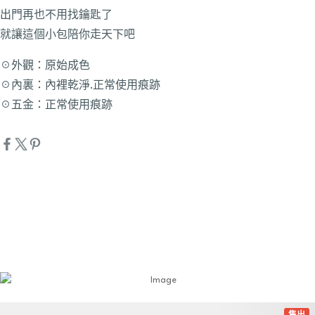
出門再也不用找鑰匙了
就讓這個小包陪你走天下吧
☉外觀：原始成色
☉內裏：內裡乾淨.正常使用痕跡
☉五金：正常使用痕跡
詳細資訊