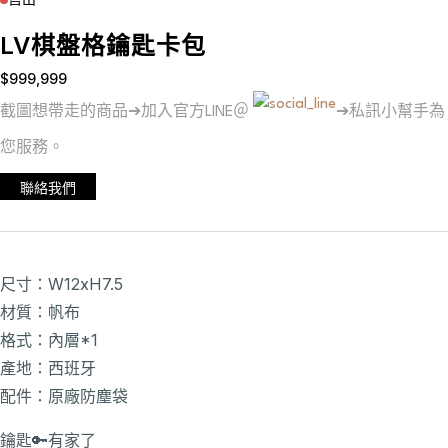
售出
LV棋盤格鑰匙卡包
$
999,999
截圖想帶走的商品➔加入官方LINE＠
➔私訊小幫手為
您服務。
聯絡我們
尺寸：W12xH7.5
材質：帆布
格式：內層*1
產地：西班牙
配件：原廠防塵袋
鑰匙🔑有家了