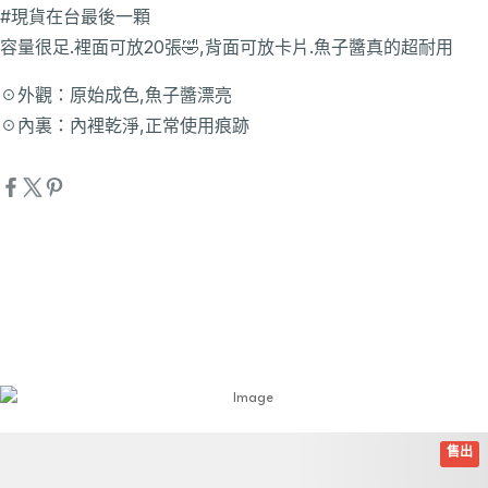
#現貨在台最後一顆
容量很足.裡面可放20張🤣,背面可放卡片.魚子醬真的超耐用
☉外觀：原始成色,魚子醬漂亮
☉內裏：內裡乾淨,正常使用痕跡
詳細資訊