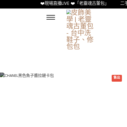
❤️現場直播LIVE ❤️「老靈魂古董包」
二手