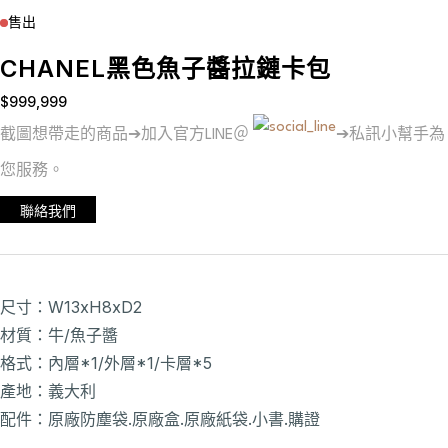
售出
CHANEL黑色魚子醬拉鏈卡包
$
999,999
截圖想帶走的商品➔加入官方LINE＠
➔私訊小幫手為
您服務。
聯絡我們
尺寸：W13xH8xD2
材質：牛/魚子醬
格式：內層*1/外層*1/卡層*5
產地：義大利
配件：原廠防塵袋.原廠盒.原廠紙袋.小書.購證