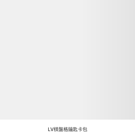
LV棋盤格鑰匙卡包