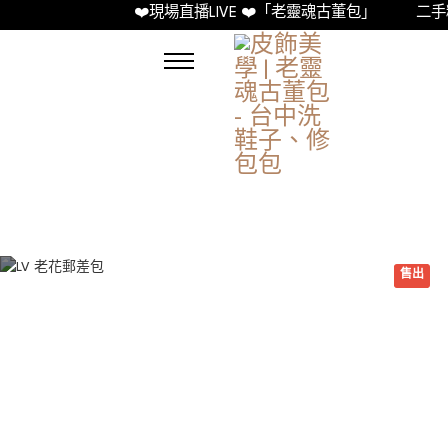
❤️現場直播LIVE ❤️「老靈魂古董包」
二手精