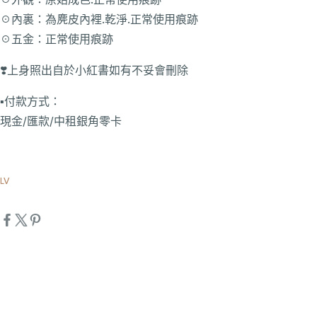
☉內裏：為麂皮內裡.乾淨.正常使用痕跡
☉五金：正常使用痕跡
❣️上身照出自於小紅書如有不妥會刪除
▪️付款方式：
現金/匯款/中租銀角零卡
LV