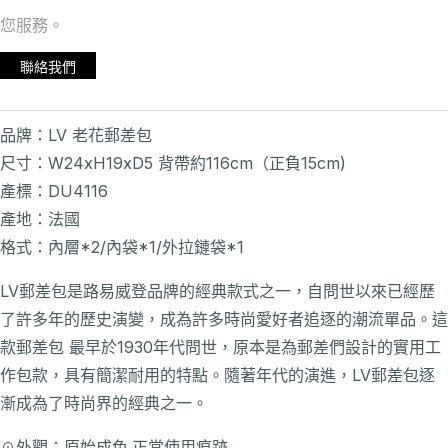
您服務。
聯絡我們
品牌：LV 老花郵差包
尺寸：W24xH19xD5 背帶約116cm（正負15cm)
產標：DU4116
產地：法國
格式：內層*2/內袋*1/外拉鏈袋*1
LV郵差包是路易威登品牌的經典款式之一，自問世以來已經歷
了許多年的歷史演變，成為許多時尚愛好者追逐的潮流單品。這
款郵差包 最早於1930年代問世，原本是為郵差們設計的實用工
作包款，具有簡潔耐用的特點。隨著年代的演進，LV郵差包逐
漸成為了時尚界的經典之一。
☉外觀：原始成色.正常使用痕跡