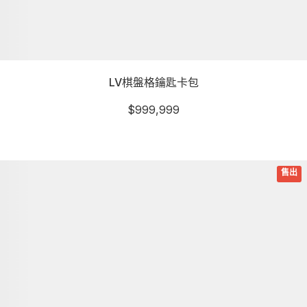
LV棋盤格鑰匙卡包
$
999,999
詳細資訊