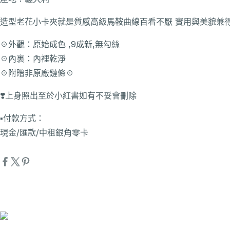
造型老花小卡夾就是質感高級馬鞍曲線百看不厭 實用與美貌兼得 
☉外觀：原始成色 ,9成新,無勾絲
☉內裏：內裡乾淨
☉附贈非原廠鏈條☉
❣️上身照出至於小紅書如有不妥會刪除
▪️付款方式：
現金/匯款/中租銀角零卡