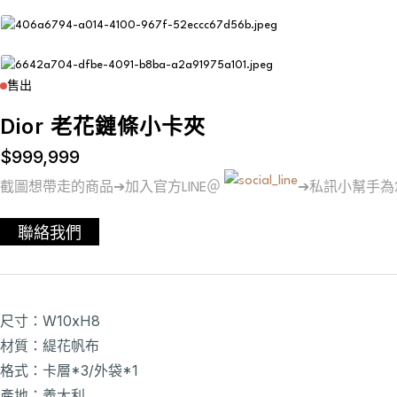
售出
Dior 老花鏈條小卡夾
$
999,999
截圖想帶走的商品➔加入官方LINE＠
➔私訊小幫手為
聯絡我們
尺寸：W10xH8
材質：緹花帆布
格式：卡層*3/外袋*1
產地：義大利