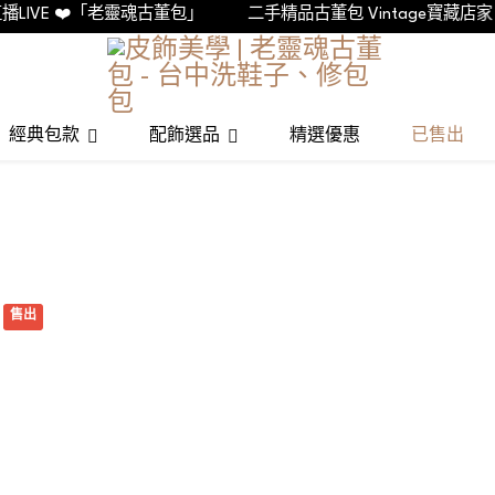
VE ❤️「老靈魂古董包」
二手精品古董包 Vintage寶藏店家
經典包款
配飾選品
精選優惠
已售出