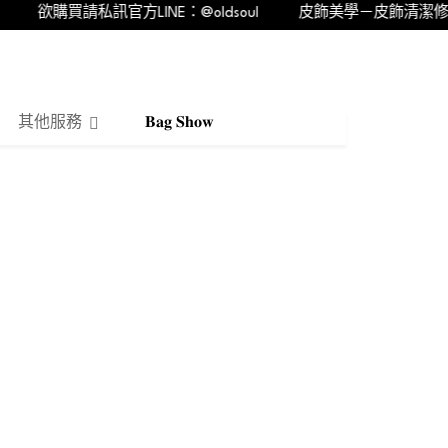
欲購買請私訊官方LINE：@oldsoul
皮飾美學－皮飾清潔修繕的
其他服務
𝐁𝐚𝐠 𝐒𝐡𝐨𝐰