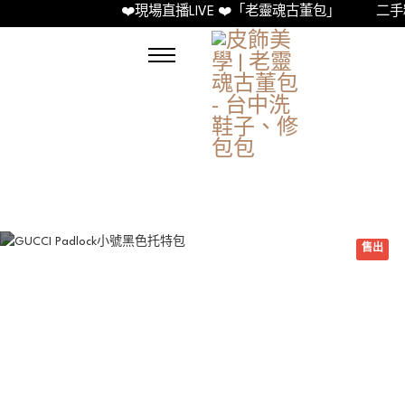
❤️現場直播LIVE ❤️「老靈魂古董包」
二手精