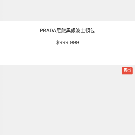
PRADA尼龍黑銀波士頓包
$
999,999
詳細資訊