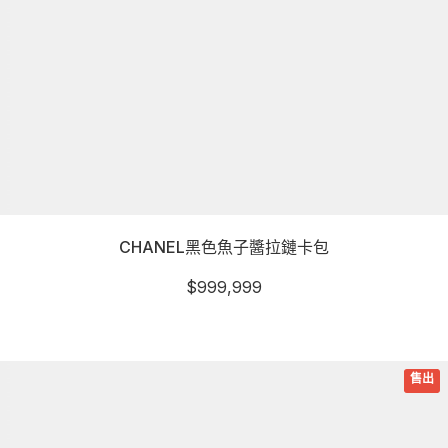
CHANEL黑色魚子醬拉鏈卡包
$
999,999
詳細資訊