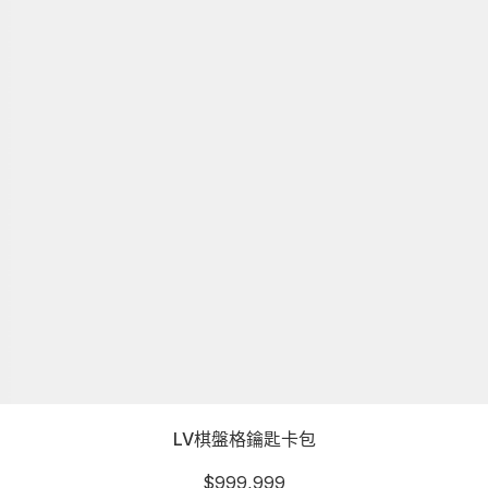
LV棋盤格鑰匙卡包
$
999,999