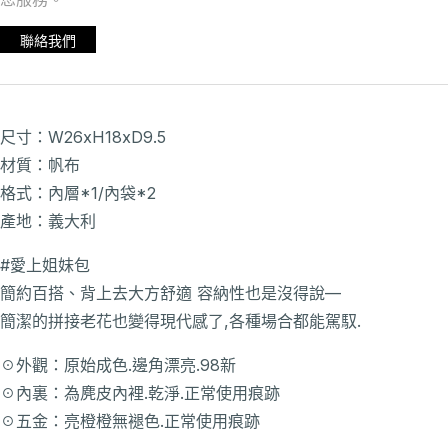
您服務。
聯絡我們
尺寸：W26xH18xD9.5
材質：帆布
格式：內層*1/內袋*2
產地：義大利
#愛上姐妹包
簡約百搭、背上去大方舒適 容納性也是沒得說—
簡潔的拼接老花也變得現代感了,各種場合都能駕馭.
☉外觀：原始成色.邊角漂亮.98新
☉內裏：為麂皮內裡.乾淨.正常使用痕跡
☉五金：亮橙橙無褪色.正常使用痕跡