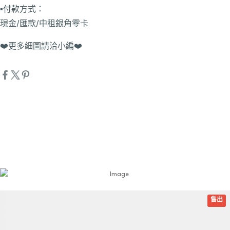
▪️付款方式：
現金/匯款/中租銀角零卡
❤️更多細圖請洽小編❤️
詳細資訊