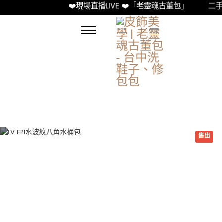
❤️現場直播LIVE ❤️「老靈魂古董包」
二手