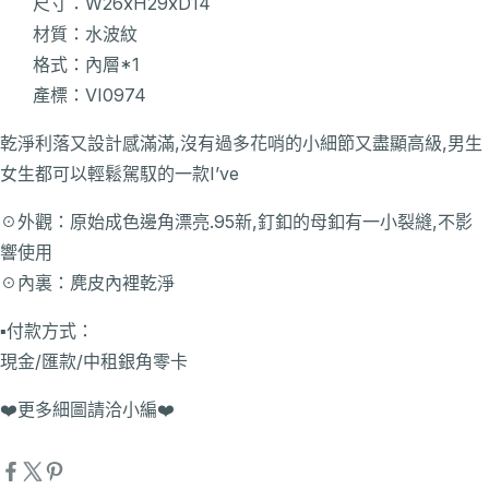
尺寸：W26xH29xD14
材質：水波紋
格式：內層*1
產標：VI0974
乾淨利落又設計感滿滿,沒有過多花哨的小細節又盡顯高級,男生
女生都可以輕鬆駕馭的一款I’ve
☉外觀：原始成色邊角漂亮.95新,釘釦的母釦有一小裂縫,不影
響使用
☉內裏：麂皮內裡乾淨
▪️付款方式：
現金/匯款/中租銀角零卡
❤️更多細圖請洽小編❤️